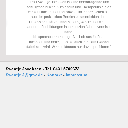
"Frau Swantje Jacobsen ist eine hervorragende und 
 Ich fand den Rückenkurs toll! Der Kurs wurde 
sehr sympathische Kursleiterin und Therapeutin die es 
professionell von der Leiterin geführt und zwar in guter 
Absprache mit den Teilnehmern. Besonders hat mir die 
versteht ihre Teilnehmer sowohl im theoretischen als 
auch im praktischen Bereich zu unterrichten. Ihre 
Vielfallt der Übun- gen gefallen, die auch zum 
Professionalität zeichnet sie aus, was ich bei vielen 
Wiederholen animieren. 
anderen Fortbildungen in den letzten Jahren vermisst 
Rückenbasic-Kurs / Nesimi T.
habe. 
Ich spreche daher ein großes Lob aus für Frau 
Jacobsen und hoffe, dass sie auch in Zukunft wieder 
dabei sein wird. Wir alle können nur davon profitieren."
Swantje Jacobsen - Tel. 0431 5709673 
Swantje.J@gmx.de
 - 
Kontakt 
- 
Impressum